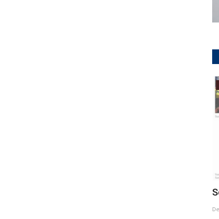
Publikasi
hlawan
Kumpulan Buku Lembaga Studi Realino
S
Edisi 1990-2000
De