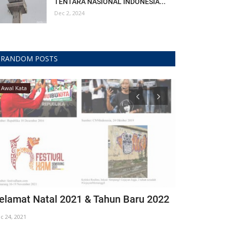
TENTARA NASIONAL INDONESIA...
Dec 2, 2024
RANDOM POSTS
Awal Kata
Nasionalisme
elamat Natal 2021 & Tahun Baru 2022
Semangat R
c 24, 2021
Oct 28, 2019