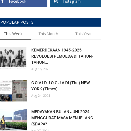
Facebook
Instagram
POPULAR POSTS
This Week
This Month
This Year
KEMERDEKAAN 1945-2025
REVOLOESI PEMOEDA DI TAHUN-
TAHUN...
Aug 16, 2025
C O V I D J O G J A DI (The) NEW
YORK (Times)
Aug 24, 2021
MERAYAKAN BULAN JUNI 2024
MENGGURAT MASA MENJELANG
(SI)APA?
Jun 27, 2024