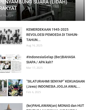
PENYAMBUNG SUARA (LIDAH)
RAKYAT
Jul 14, 2026
KEMERDEKAAN 1945-2025
REVOLOESI PEMOEDA DI TAHUN-
TAHUN...
Aug 16, 2025
#IndonesiaGelap (Ber)BAHASA
SIAPA / APA kah?
Mar 17, 2025
“SILATURAHMI SENYAP” KEKUASAAN
(Jawa) INDONESIA JOGJA AWAL...
Feb 6, 2025
(ke)PAHLAWAN(an) MONAS dan HUT