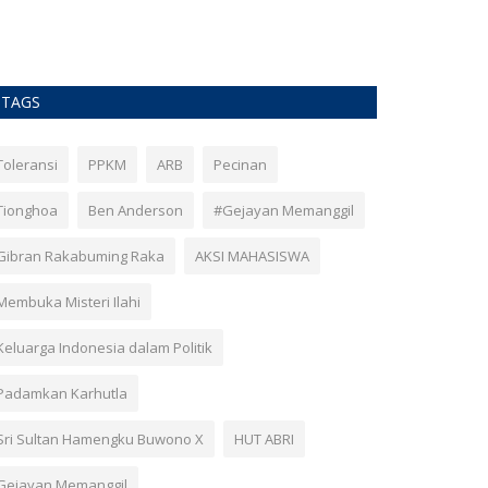
TAGS
Toleransi
PPKM
ARB
Pecinan
Tionghoa
Ben Anderson
#Gejayan Memanggil
Gibran Rakabuming Raka
AKSI MAHASISWA
Membuka Misteri Ilahi
Keluarga Indonesia dalam Politik
Padamkan Karhutla
Sri Sultan Hamengku Buwono X
HUT ABRI
Gejayan Memanggil